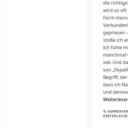
die richtig
wird so oft
Form mensc
Verbunden
gepriesen 
stoße ich a
Ich fühle mi
manchmal vi
viel. Und d
von „Ekpath
Begriff, der
dass ich N
und denno
Weiterlese
KOMMENTA
HINTERLASSE