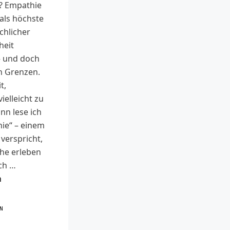
e? Empathie
 als höchste
hlicher
heit
– und doch
n Grenzen.
t,
elleicht zu
ann lese ich
ie“ – einem
 verspricht,
ähe erleben
ch …
n
R
N