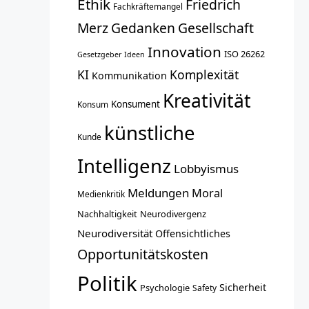
Ethik
Friedrich
Fachkräftemangel
Merz
Gedanken
Gesellschaft
Innovation
ISO 26262
Gesetzgeber
Ideen
KI
Komplexität
Kommunikation
Kreativität
Konsument
Konsum
künstliche
Kunde
Intelligenz
Lobbyismus
Meldungen
Moral
Medienkritik
Nachhaltigkeit
Neurodivergenz
Neurodiversität
Offensichtliches
Opportunitätskosten
Politik
Sicherheit
Psychologie
Safety