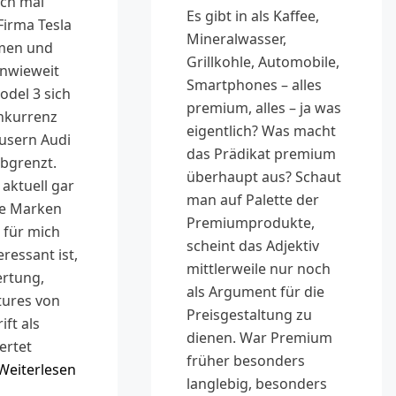
ich mal
Es gibt in als Kaffee,
Firma Tesla
Mineralwasser,
men und
Grillkohle, Automobile,
 inwieweit
Smartphones – alles
odel 3 sich
premium, alles – ja was
nkurrenz
eigentlich? Was macht
usern Audi
das Prädikat premium
bgrenzt.
überhaupt aus? Schaut
 aktuell gar
man auf Palette der
ie Marken
Premiumprodukte,
 für mich
scheint das Adjektiv
eressant ist,
mittlerweile nur noch
ertung,
als Argument für die
tures von
Preisgestaltung zu
ift als
dienen. War Premium
ertet
früher besonders
Weiterlesen
langlebig, besonders