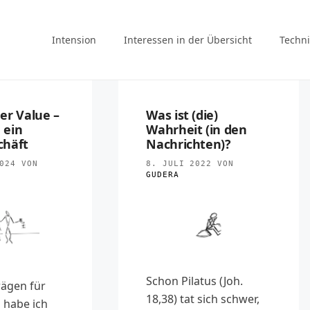
Intension
Interessen in der Übersicht
Techni
er Value –
Was ist (die)
g ein
Wahrheit (in den
chäft
Nachrichten)?
024
VON
8. JULI 2022
VON
GUDERA
Schon Pilatus (Joh.
rägen für
18,38) tat sich schwer,
 habe ich