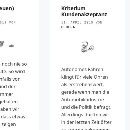
neuen)
Kriterium
Kundenakzeptanz
019
VON
11. APRIL 2019
VON
GUDERA
 noch nie so
Autonomes Fahren
ute. So wird
klingt für viele Ohren
nfalls von
als erstrebenswert,
 und der
gerade wenn man die
 immer
Automobilindustrie
gehalten.
und die Politik befragt.
aben wir
Allerdings durften wir
 dass etwas
in der letzten Zeit öfter
, zeigen
zu spüren bekommen