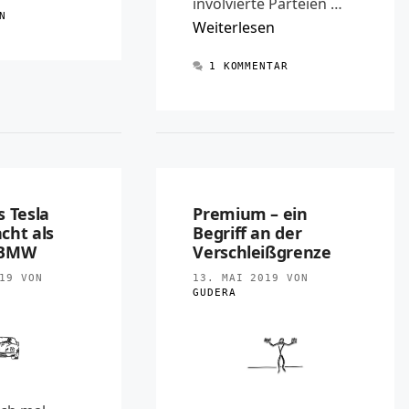
involvierte Parteien …
R
N
Weiterlesen
1 KOMMENTAR
s Tesla
Premium – ein
cht als
Begriff an der
 BMW
Verschleißgrenze
19
VON
13. MAI 2019
VON
GUDERA