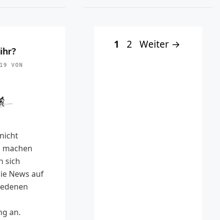
Seite
Seite
1
2
Weiter
→
ihr?
19
VON
nicht
el machen
n sich
ie News auf
iedenen
g an.