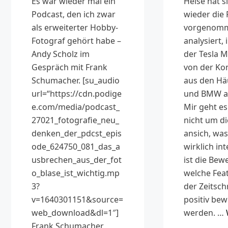
Heise hat s
Es war wieder mal ein
wieder die 
Podcast, den ich zwar
vorgenom
als erweiterter Hobby-
analysiert,
Fotograf gehört habe –
der Tesla M
Andy Scholz im
von der Ko
Gespräch mit Frank
aus den Hä
Schumacher. [su_audio
und BMW a
url=“https://cdn.podige
Mir geht es
e.com/media/podcast_
nicht um d
27021_fotografie_neu_
ansich, was
denken_der_pdcst_epis
wirklich int
ode_624750_081_das_a
ist die Bew
usbrechen_aus_der_fot
welche Fea
o_blase_ist_wichtig.mp
der Zeitschr
3?
positiv bew
v=1640301151&source=
werden. …
web_download&dl=1″]
Frank Schumacher,