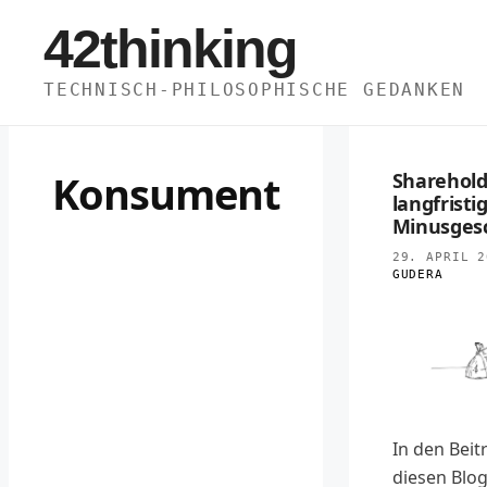
Zum
42thinking
Inhalt
springen
TECHNISCH-PHILOSOPHISCHE GEDANKEN
Konsument
Sharehold
langfristi
Minusges
29. APRIL 2
GUDERA
In den Beit
diesen Blog