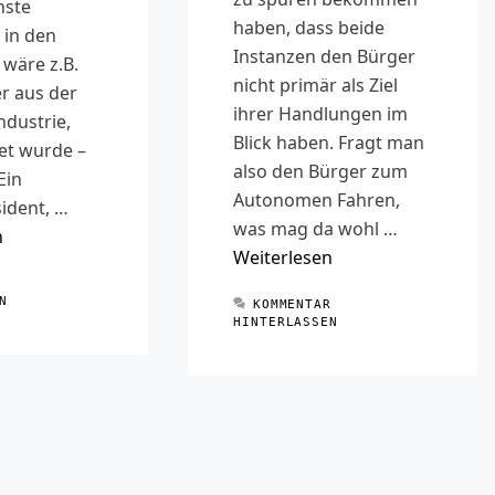
nste
haben, dass beide
in den
Instanzen den Bürger
wäre z.B.
nicht primär als Ziel
r aus der
ihrer Handlungen im
ndustrie,
Blick haben. Fragt man
et wurde –
also den Bürger zum
Ein
Autonomen Fahren,
ident, …
was mag da wohl …
n
Weiterlesen
R
N
KOMMENTAR
HINTERLASSEN