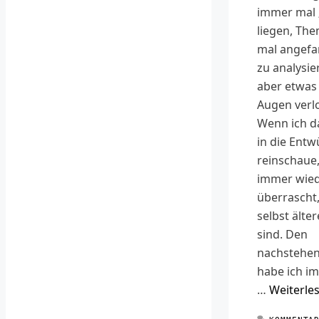
immer mal 
liegen, The
mal angefa
zu analysie
aber etwas
Augen verl
Wenn ich d
in die Entw
reinschaue,
immer wie
überrascht,
selbst älte
sind. Den
nachstehen
habe ich im
…
Weiterle