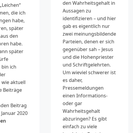
den Wahrheitsgehalt in
„Leichen“
Aussagen zu
men, die ich
identifizieren – und hier
ngen habe,
gab es eigentlich nur
ren, später
zwei meinungsbildende
 aus den
Parteien, denen er sich
oren habe.
gegenüber sah – Jesus
ann später
und die Hohenpriester
ürfe
und Schriftgelehrten.
 bin ich
Um wieviel schwerer ist
der
es daher,
 wie aktuell
Pressemeldungen
re Beiträge
einen Informations-
oder gar
den Beitrag
Wahrheitsgehalt
 Januar 2020
abzuringen? Es gibt
sen
einfach zu viele