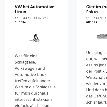
VW bei Automotive
Gier im (
Linux
Fokus
16. APRIL 2019
VON
12. APRIL 2
GUDERA
GUDERA
Uns ging es
Was für eine
gut, wie he
Schlagzeile.
es uns jede
Volkswagen und
der Politik
Automotive Linux
Wirtschaft
treffen aufeinander.
wieder vor
Warum die Schlagzeile
Und doch h
für mich durchaus
das Gefühl,
interessant ist? Ganz
schief läuft
einfach. a) ich liebe