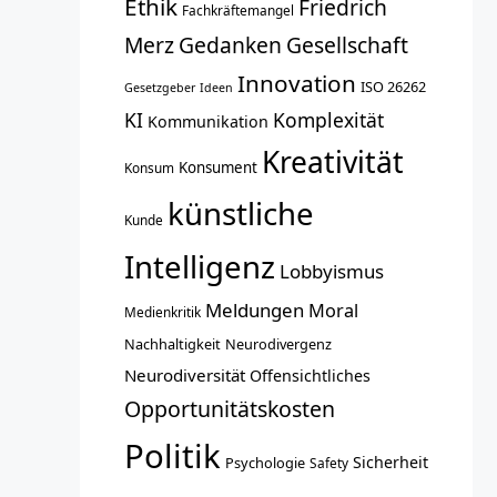
Ethik
Friedrich
Fachkräftemangel
Merz
Gedanken
Gesellschaft
Innovation
ISO 26262
Gesetzgeber
Ideen
KI
Komplexität
Kommunikation
Kreativität
Konsument
Konsum
künstliche
Kunde
Intelligenz
Lobbyismus
Meldungen
Moral
Medienkritik
Nachhaltigkeit
Neurodivergenz
Neurodiversität
Offensichtliches
Opportunitätskosten
Politik
Sicherheit
Psychologie
Safety