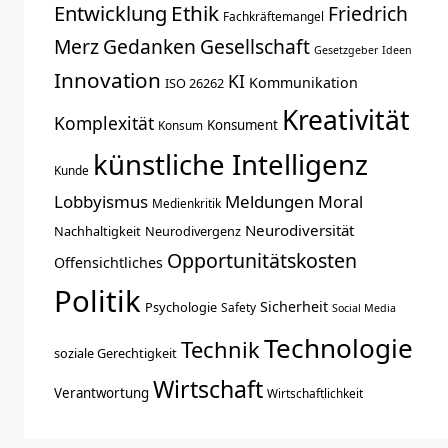
Entwicklung
Ethik
Friedrich
Fachkräftemangel
Merz
Gedanken
Gesellschaft
Gesetzgeber
Ideen
Innovation
KI
Kommunikation
ISO 26262
Kreativität
Komplexität
Konsument
Konsum
künstliche Intelligenz
Kunde
Lobbyismus
Meldungen
Moral
Medienkritik
Neurodiversität
Nachhaltigkeit
Neurodivergenz
Opportunitätskosten
Offensichtliches
Politik
Sicherheit
Psychologie
Safety
Social Media
Technologie
Technik
soziale Gerechtigkeit
Wirtschaft
Verantwortung
Wirtschaftlichkeit