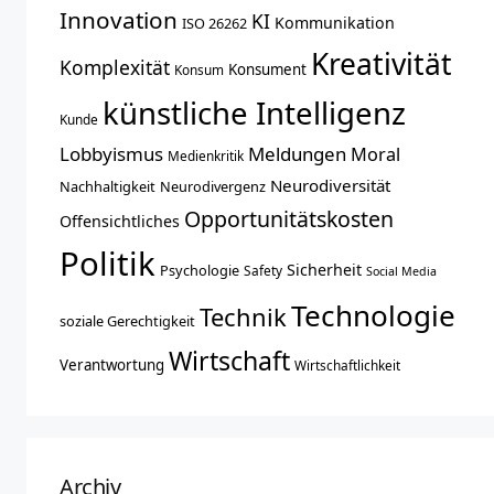
Innovation
KI
Kommunikation
ISO 26262
Kreativität
Komplexität
Konsument
Konsum
künstliche Intelligenz
Kunde
Lobbyismus
Meldungen
Moral
Medienkritik
Neurodiversität
Nachhaltigkeit
Neurodivergenz
Opportunitätskosten
Offensichtliches
Politik
Sicherheit
Psychologie
Safety
Social Media
Technologie
Technik
soziale Gerechtigkeit
Wirtschaft
Verantwortung
Wirtschaftlichkeit
Archiv