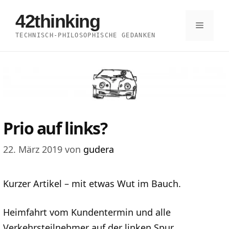
Zum
42thinking
Inhalt
Menü
TECHNISCH-PHILOSOPHISCHE GEDANKEN
springen
Prio auf links?
22. März 2019
von
gudera
Kurzer Artikel – mit etwas Wut im Bauch.
Heimfahrt vom Kundentermin und alle
Verkehrsteilnehmer auf der linken Spur.