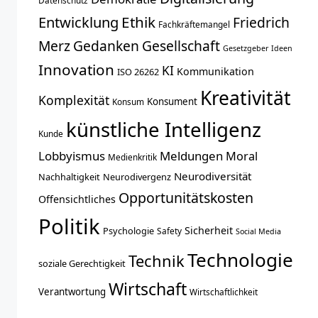
Entwicklung
Ethik
Friedrich
Fachkräftemangel
Merz
Gedanken
Gesellschaft
Gesetzgeber
Ideen
Innovation
KI
Kommunikation
ISO 26262
Kreativität
Komplexität
Konsument
Konsum
künstliche Intelligenz
Kunde
Lobbyismus
Meldungen
Moral
Medienkritik
Neurodiversität
Nachhaltigkeit
Neurodivergenz
Opportunitätskosten
Offensichtliches
Politik
Sicherheit
Psychologie
Safety
Social Media
Technologie
Technik
soziale Gerechtigkeit
Wirtschaft
Verantwortung
Wirtschaftlichkeit