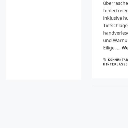
überrasch
fehlerfreie
inklusive h
Tiefschläge
handverles
und Warnu
Eilige. …
We
KOMMENTA
HINTERLASSE