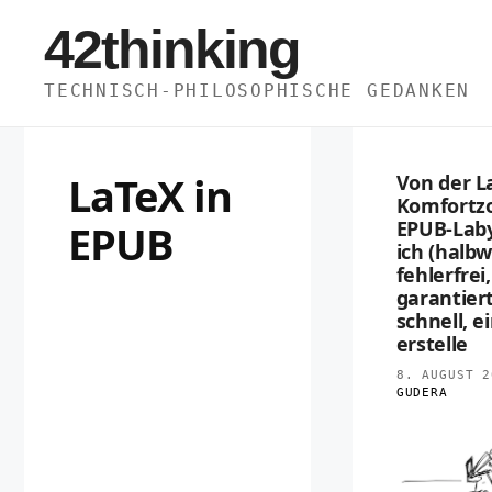
Zum
42thinking
Inhalt
springen
TECHNISCH-PHILOSOPHISCHE GEDANKEN
LaTeX in
Von der L
Komfortzo
EPUB
EPUB-Laby
ich (halb
fehlerfrei
garantiert
schnell, e
erstelle
8. AUGUST 2
GUDERA