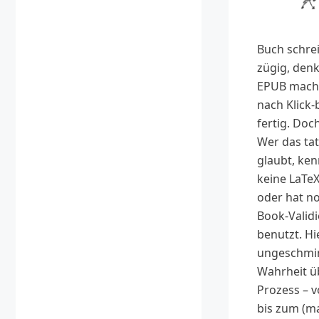
Buch schre
zügig, den
EPUB mache
nach Klick
fertig. Doc
Wer das tat
glaubt, ke
keine LaTe
oder hat no
Book-Valid
benutzt. Hi
ungeschmi
Wahrheit ü
Prozess – 
bis zum (m