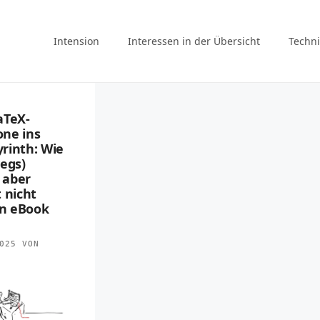
Intension
Interessen in der Übersicht
Techni
aTeX-
ne ins
rinth: Wie
wegs)
, aber
 nicht
in eBook
025
VON