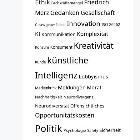
Ethik
Friedrich
Fachkräftemangel
Merz
Gedanken
Gesellschaft
Innovation
ISO 26262
Gesetzgeber
Ideen
KI
Komplexität
Kommunikation
Kreativität
Konsument
Konsum
künstliche
Kunde
Intelligenz
Lobbyismus
Meldungen
Moral
Medienkritik
Nachhaltigkeit
Neurodivergenz
Neurodiversität
Offensichtliches
Opportunitätskosten
Politik
Sicherheit
Psychologie
Safety