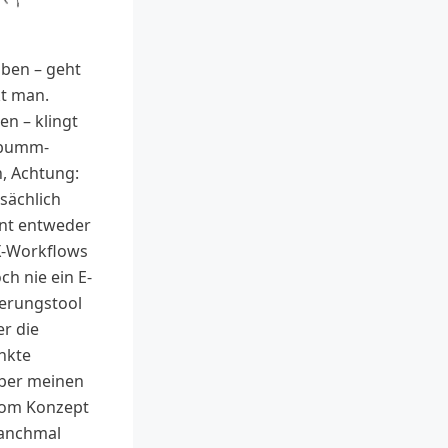
iben – geht
kt man.
n – klingt
-bumm-
h, Achtung:
sächlich
nnt entweder
X-Workflows
ch nie ein E-
ierungstool
er die
nkte
ber meinen
vom Konzept
anchmal