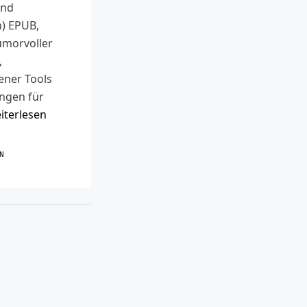
end
n) EPUB,
umorvoller
,
ener Tools
ngen für
iterlesen
R
N