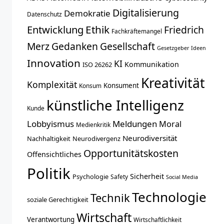
Digitalisierung
Demokratie
Datenschutz
Entwicklung
Ethik
Friedrich
Fachkräftemangel
Merz
Gedanken
Gesellschaft
Gesetzgeber
Ideen
Innovation
KI
Kommunikation
ISO 26262
Kreativität
Komplexität
Konsument
Konsum
künstliche Intelligenz
Kunde
Lobbyismus
Meldungen
Moral
Medienkritik
Neurodiversität
Nachhaltigkeit
Neurodivergenz
Opportunitätskosten
Offensichtliches
Politik
Sicherheit
Psychologie
Safety
Social Media
Technologie
Technik
soziale Gerechtigkeit
Wirtschaft
Verantwortung
Wirtschaftlichkeit