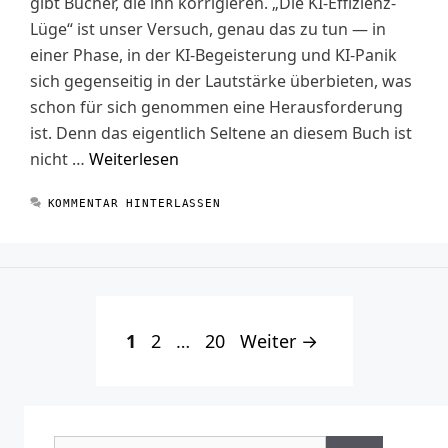
gibt Bücher, die ihn korrigieren. „Die KI-Effizienz-
Lüge“ ist unser Versuch, genau das zu tun — in
einer Phase, in der KI-Begeisterung und KI-Panik
sich gegenseitig in der Lautstärke überbieten, was
schon für sich genommen eine Herausforderung
ist. Denn das eigentlich Seltene an diesem Buch ist
nicht …
Weiterlesen
KOMMENTAR HINTERLASSEN
Seite
Seite
Seite
1
2
…
20
Weiter
→