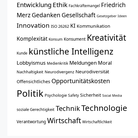
Entwicklung
Ethik
Friedrich
Fachkräftemangel
Merz
Gedanken
Gesellschaft
Gesetzgeber
Ideen
Innovation
KI
Kommunikation
ISO 26262
Kreativität
Komplexität
Konsument
Konsum
künstliche Intelligenz
Kunde
Lobbyismus
Meldungen
Moral
Medienkritik
Neurodiversität
Nachhaltigkeit
Neurodivergenz
Opportunitätskosten
Offensichtliches
Politik
Sicherheit
Psychologie
Safety
Social Media
Technologie
Technik
soziale Gerechtigkeit
Wirtschaft
Verantwortung
Wirtschaftlichkeit