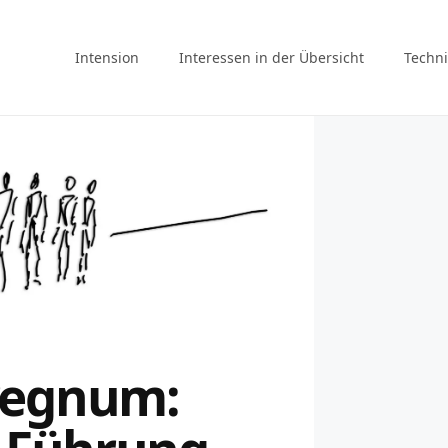
Intension
Interessen in der Übersicht
Techni
regnum: