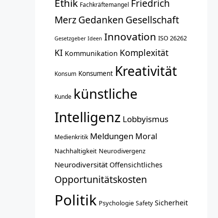
Ethik
Friedrich
Fachkräftemangel
Merz
Gedanken
Gesellschaft
Innovation
ISO 26262
Gesetzgeber
Ideen
KI
Komplexität
Kommunikation
Kreativität
Konsument
Konsum
künstliche
Kunde
Intelligenz
Lobbyismus
Meldungen
Moral
Medienkritik
Nachhaltigkeit
Neurodivergenz
Neurodiversität
Offensichtliches
Opportunitätskosten
Politik
Sicherheit
Psychologie
Safety