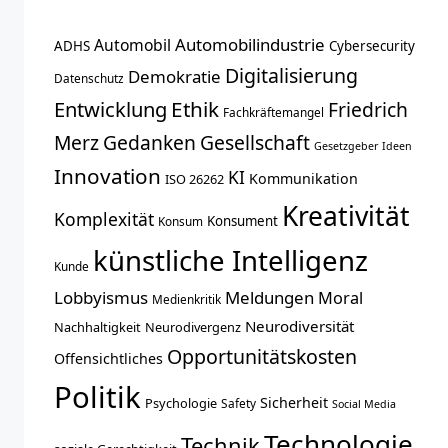
Automobilindustrie
Automobil
ADHS
Cybersecurity
Digitalisierung
Demokratie
Datenschutz
Entwicklung
Ethik
Friedrich
Fachkräftemangel
Merz
Gedanken
Gesellschaft
Gesetzgeber
Ideen
Innovation
KI
Kommunikation
ISO 26262
Kreativität
Komplexität
Konsument
Konsum
künstliche Intelligenz
Kunde
Lobbyismus
Meldungen
Moral
Medienkritik
Neurodiversität
Nachhaltigkeit
Neurodivergenz
Opportunitätskosten
Offensichtliches
Politik
Sicherheit
Psychologie
Safety
Social Media
Technologie
Technik