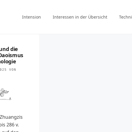
Intension
Interessen in der Übersicht
Techni
und die
: Daoismus
ologie
025
VON
 Zhuangzis
bis 286 v.