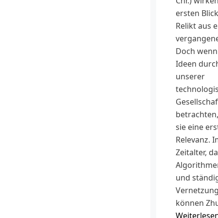
Chr.) wirke
ersten Blick
Relikt aus e
vergangene
Doch wenn 
Ideen durch
unserer
technologis
Gesellschaf
betrachten,
sie eine er
Relevanz. I
Zeitalter, d
Algorithme
und ständi
Vernetzung 
können Zhu
Weiterlese