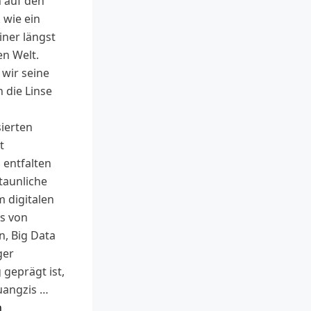
n auf den
 wie ein
iner längst
n Welt.
wir seine
 die Linse
ierten
t
 entfalten
staunliche
m digitalen
as von
n, Big Data
ger
geprägt ist,
angzis …
n