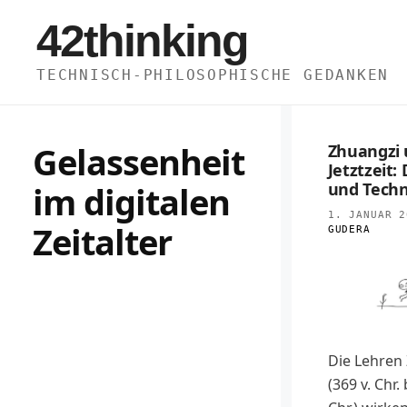
Zum
42thinking
Inhalt
springen
TECHNISCH-PHILOSOPHISCHE GEDANKEN
Gelassenheit
Zhuangzi 
Jetztzeit
im digitalen
und Techn
1. JANUAR 2
Zeitalter
GUDERA
Die Lehren
(369 v. Chr. 