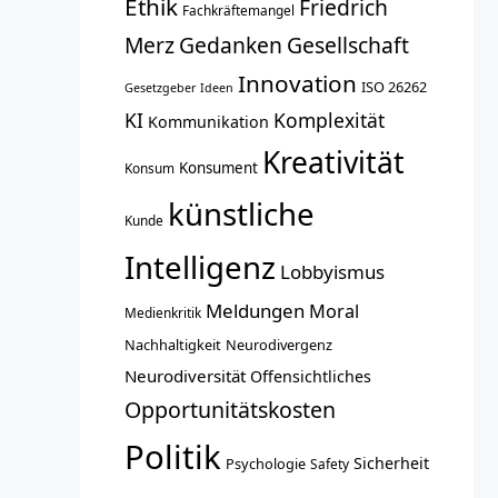
Ethik
Friedrich
Fachkräftemangel
Merz
Gedanken
Gesellschaft
Innovation
ISO 26262
Gesetzgeber
Ideen
KI
Komplexität
Kommunikation
Kreativität
Konsument
Konsum
künstliche
Kunde
Intelligenz
Lobbyismus
Meldungen
Moral
Medienkritik
Nachhaltigkeit
Neurodivergenz
Neurodiversität
Offensichtliches
Opportunitätskosten
Politik
Sicherheit
Psychologie
Safety