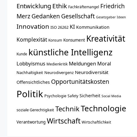
Entwicklung
Ethik
Friedrich
Fachkräftemangel
Merz
Gedanken
Gesellschaft
Gesetzgeber
Ideen
Innovation
KI
Kommunikation
ISO 26262
Kreativität
Komplexität
Konsument
Konsum
künstliche Intelligenz
Kunde
Lobbyismus
Meldungen
Moral
Medienkritik
Neurodiversität
Nachhaltigkeit
Neurodivergenz
Opportunitätskosten
Offensichtliches
Politik
Sicherheit
Psychologie
Safety
Social Media
Technologie
Technik
soziale Gerechtigkeit
Wirtschaft
Verantwortung
Wirtschaftlichkeit