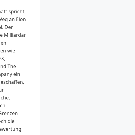
r
aft spricht,
Weg an Elon
i. Der
e Milliardär
nen
en wie
eX,
und The
pany ein
eschaffen,
ur
sche,
uch
 Grenzen
och die
ewertung