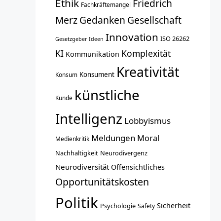
Ethik
Friedrich
Fachkräftemangel
Merz
Gedanken
Gesellschaft
Innovation
ISO 26262
Gesetzgeber
Ideen
KI
Komplexität
Kommunikation
Kreativität
Konsument
Konsum
künstliche
Kunde
Intelligenz
Lobbyismus
Meldungen
Moral
Medienkritik
Nachhaltigkeit
Neurodivergenz
Neurodiversität
Offensichtliches
Opportunitätskosten
Politik
Sicherheit
Psychologie
Safety