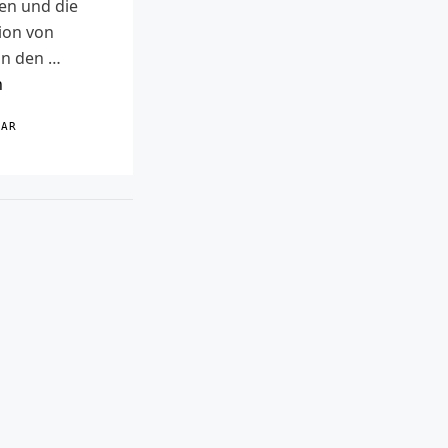
en und die
ion von
n den …
n
TAR