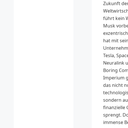
Zukunft de
Weltwirtsch
führt kein 
Musk vorbe
exzentrisch
hat mit sei
Unternehm
Tesla, Spac
Neuralink 
Boring Com
Imperium g
das nicht n
technologi
sondern a
finanzielle
sprengt. D
immense B