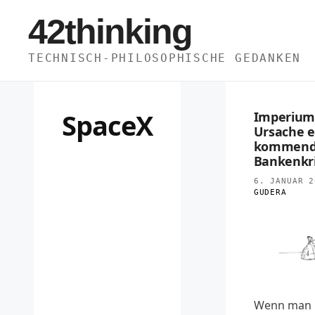
Zum
42thinking
Inhalt
springen
TECHNISCH-PHILOSOPHISCHE GEDANKEN
SpaceX
Imperium
Ursache e
kommend
Bankenkr
6. JANUAR 2
GUDERA
Wenn man 