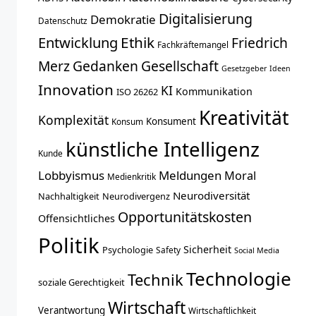
Digitalisierung
Demokratie
Datenschutz
Entwicklung
Ethik
Friedrich
Fachkräftemangel
Merz
Gedanken
Gesellschaft
Gesetzgeber
Ideen
Innovation
KI
Kommunikation
ISO 26262
Kreativität
Komplexität
Konsument
Konsum
künstliche Intelligenz
Kunde
Lobbyismus
Meldungen
Moral
Medienkritik
Neurodiversität
Nachhaltigkeit
Neurodivergenz
Opportunitätskosten
Offensichtliches
Politik
Sicherheit
Psychologie
Safety
Social Media
Technologie
Technik
soziale Gerechtigkeit
Wirtschaft
Verantwortung
Wirtschaftlichkeit