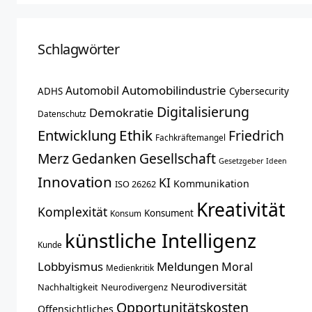
Schlagwörter
Automobilindustrie
Automobil
ADHS
Cybersecurity
Digitalisierung
Demokratie
Datenschutz
Entwicklung
Ethik
Friedrich
Fachkräftemangel
Merz
Gedanken
Gesellschaft
Gesetzgeber
Ideen
Innovation
KI
Kommunikation
ISO 26262
Kreativität
Komplexität
Konsument
Konsum
künstliche Intelligenz
Kunde
Lobbyismus
Meldungen
Moral
Medienkritik
Neurodiversität
Nachhaltigkeit
Neurodivergenz
Opportunitätskosten
Offensichtliches