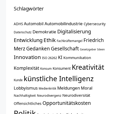
Schlagwörter
Automobilindustrie
Automobil
ADHS
Cybersecurity
Digitalisierung
Demokratie
Datenschutz
Entwicklung
Ethik
Friedrich
Fachkräftemangel
Merz
Gedanken
Gesellschaft
Gesetzgeber
Ideen
Innovation
KI
Kommunikation
ISO 26262
Kreativität
Komplexität
Konsument
Konsum
künstliche Intelligenz
Kunde
Lobbyismus
Meldungen
Moral
Medienkritik
Neurodiversität
Nachhaltigkeit
Neurodivergenz
Opportunitätskosten
Offensichtliches
Politik