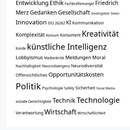
Entwicklung
Ethik
Friedrich
Fachkräftemangel
Merz
Gedanken
Gesellschaft
Gesetzgeber
Ideen
Innovation
KI
Kommunikation
ISO 26262
Kreativität
Komplexität
Konsument
Konsum
künstliche Intelligenz
Kunde
Lobbyismus
Meldungen
Moral
Medienkritik
Neurodiversität
Nachhaltigkeit
Neurodivergenz
Opportunitätskosten
Offensichtliches
Politik
Sicherheit
Psychologie
Safety
Social Media
Technologie
Technik
soziale Gerechtigkeit
Wirtschaft
Verantwortung
Wirtschaftlichkeit