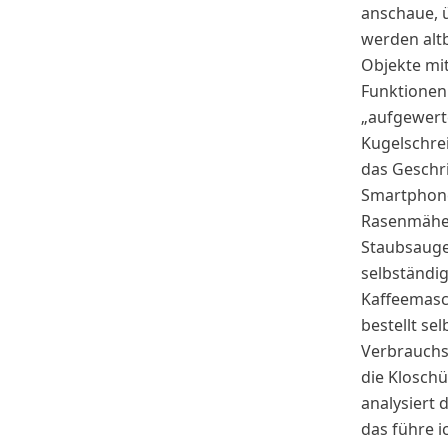
anschaue, ü
werden alt
Objekte mi
Funktionen
„aufgewert
Kugelschrei
das Geschr
Smartphon
Rasenmähe
Staubsauge
selbständig
Kaffeemasc
bestellt sel
Verbrauchs
die Kloschü
analysiert d
das führe ic