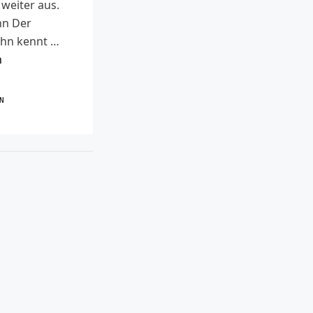
 weiter aus.
hn Der
hn kennt …
n
R
N