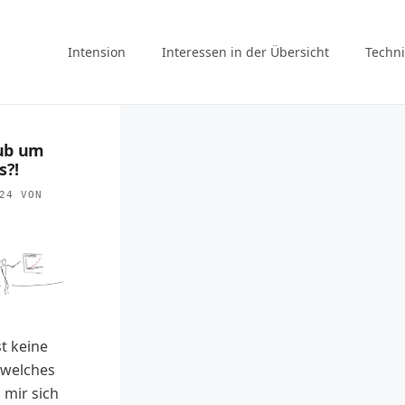
Intension
Interessen in der Übersicht
Techni
ub um
s?!
24
VON
st keine
 welches
 mir sich