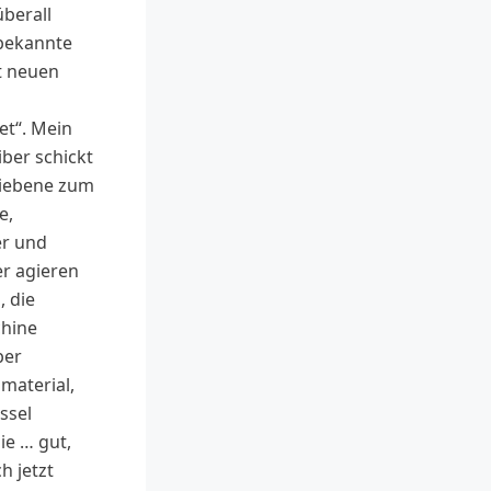
berall
bekannte
t neuen
et“. Mein
ber schickt
iebene zum
e,
r und
r agieren
, die
hine
ber
material,
ssel
ie … gut,
h jetzt