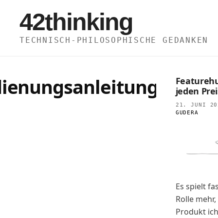
Zum
42thinking
Inhalt
springen
TECHNISCH-PHILOSOPHISCHE GEDANKEN
ienungsanleitungen
Featureh
jeden Prei
21. JUNI 20
GUDERA
Es spielt fa
Rolle mehr,
Produkt ich