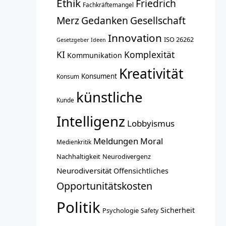
Ethik
Friedrich
Fachkräftemangel
Merz
Gedanken
Gesellschaft
Innovation
ISO 26262
Gesetzgeber
Ideen
KI
Komplexität
Kommunikation
Kreativität
Konsument
Konsum
künstliche
Kunde
Intelligenz
Lobbyismus
Meldungen
Moral
Medienkritik
Nachhaltigkeit
Neurodivergenz
Neurodiversität
Offensichtliches
Opportunitätskosten
Politik
Sicherheit
Psychologie
Safety