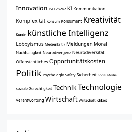
Innovation
KI
Kommunikation
ISO 26262
Kreativität
Komplexität
Konsument
Konsum
künstliche Intelligenz
Kunde
Lobbyismus
Meldungen
Moral
Medienkritik
Neurodiversität
Nachhaltigkeit
Neurodivergenz
Opportunitätskosten
Offensichtliches
Politik
Sicherheit
Psychologie
Safety
Social Media
Technologie
Technik
soziale Gerechtigkeit
Wirtschaft
Verantwortung
Wirtschaftlichkeit