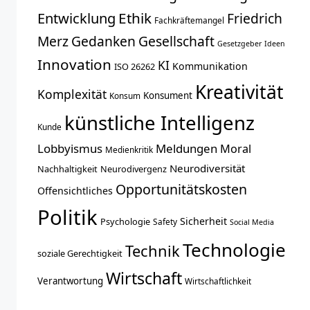
Entwicklung
Ethik
Friedrich
Fachkräftemangel
Merz
Gedanken
Gesellschaft
Gesetzgeber
Ideen
Innovation
KI
Kommunikation
ISO 26262
Kreativität
Komplexität
Konsument
Konsum
künstliche Intelligenz
Kunde
Lobbyismus
Meldungen
Moral
Medienkritik
Neurodiversität
Nachhaltigkeit
Neurodivergenz
Opportunitätskosten
Offensichtliches
Politik
Sicherheit
Psychologie
Safety
Social Media
Technologie
Technik
soziale Gerechtigkeit
Wirtschaft
Verantwortung
Wirtschaftlichkeit