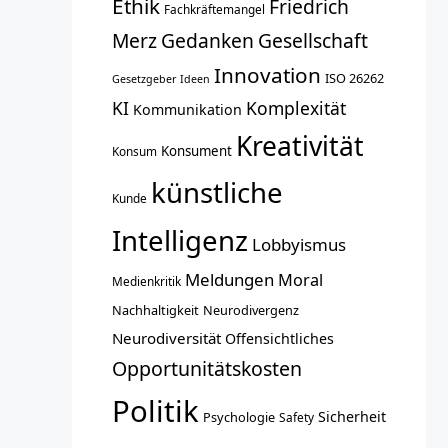
Ethik
Friedrich
Fachkräftemangel
Merz
Gedanken
Gesellschaft
Innovation
ISO 26262
Gesetzgeber
Ideen
KI
Komplexität
Kommunikation
Kreativität
Konsument
Konsum
künstliche
Kunde
Intelligenz
Lobbyismus
Meldungen
Moral
Medienkritik
Nachhaltigkeit
Neurodivergenz
Neurodiversität
Offensichtliches
Opportunitätskosten
Politik
Sicherheit
Psychologie
Safety