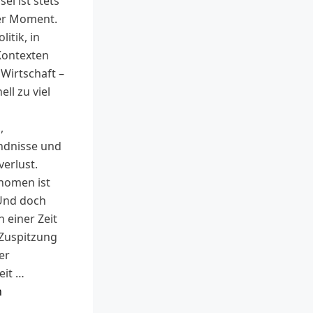
l ist stets
ler Moment.
litik, in
Kontexten
 Wirtschaft –
ll zu viel
,
ndnisse und
erlust.
nomen ist
 Und doch
n einer Zeit
 Zuspitzung
er
eit …
n