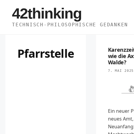
Zum
42thinking
Inhalt
springen
TECHNISCH-PHILOSOPHISCHE GEDANKEN
Pfarrstelle
Karenzzei
wie die Ax
Walde?
7. MAI 2025
Ein neuer P
neues Amt,
Neuanfang: