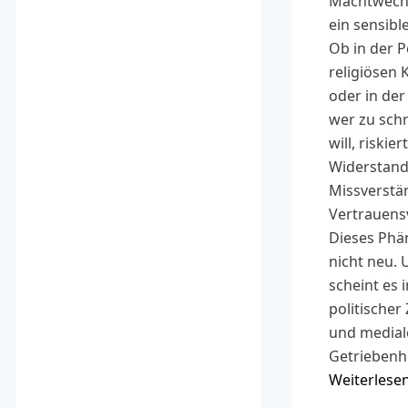
Machtwechse
ein sensib
Ob in der Po
religiösen 
oder in der
wer zu schne
will, riskiert
Widerstand
Missverstä
Vertrauensv
Dieses Phä
nicht neu.
scheint es i
politischer
und medial
Getriebenh
Weiterlese