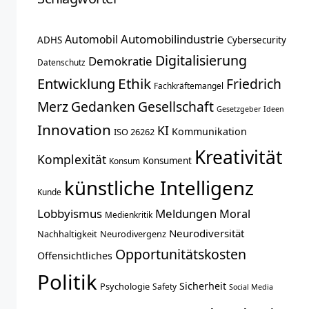
Automobilindustrie
Automobil
ADHS
Cybersecurity
Digitalisierung
Demokratie
Datenschutz
Entwicklung
Ethik
Friedrich
Fachkräftemangel
Merz
Gedanken
Gesellschaft
Gesetzgeber
Ideen
Innovation
KI
Kommunikation
ISO 26262
Kreativität
Komplexität
Konsument
Konsum
künstliche Intelligenz
Kunde
Lobbyismus
Meldungen
Moral
Medienkritik
Neurodiversität
Nachhaltigkeit
Neurodivergenz
Opportunitätskosten
Offensichtliches
Politik
Sicherheit
Psychologie
Safety
Social Media