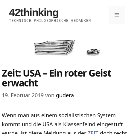
Zum
42thinking
Inhalt
Menü
TECHNISCH-PHILOSOPHISCHE GEDANKEN
springen
Zeit: USA – Ein roter Geist
erwacht
19. Februar 2019
von
gudera
Wenn man aus einem sozialistischen System
kommt und die USA als Klassenfeind eingestuft
wurde, ist diese Meldung aus der
ZEIT
doch recht