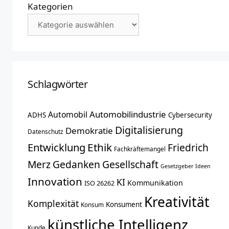
Kategorien
Schlagwörter
Automobilindustrie
Automobil
ADHS
Cybersecurity
Digitalisierung
Demokratie
Datenschutz
Entwicklung
Ethik
Friedrich
Fachkräftemangel
Merz
Gedanken
Gesellschaft
Gesetzgeber
Ideen
Innovation
KI
Kommunikation
ISO 26262
Kreativität
Komplexität
Konsument
Konsum
künstliche Intelligenz
Kunde