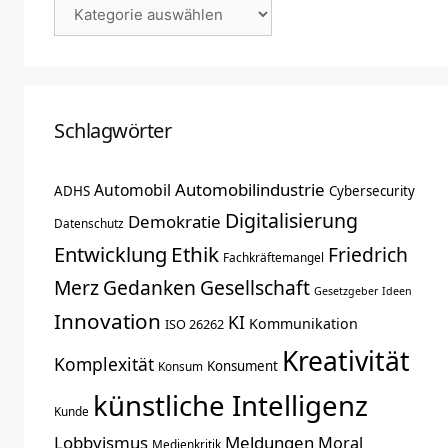
Schlagwörter
Automobilindustrie
Automobil
ADHS
Cybersecurity
Digitalisierung
Demokratie
Datenschutz
Entwicklung
Ethik
Friedrich
Fachkräftemangel
Merz
Gedanken
Gesellschaft
Gesetzgeber
Ideen
Innovation
KI
Kommunikation
ISO 26262
Kreativität
Komplexität
Konsument
Konsum
künstliche Intelligenz
Kunde
Lobbyismus
Meldungen
Moral
Medienkritik