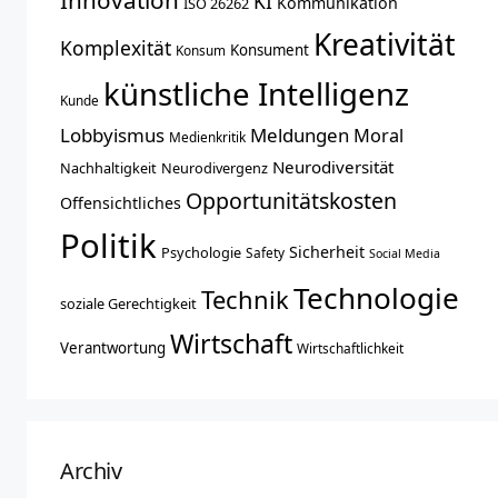
KI
Kommunikation
ISO 26262
Kreativität
Komplexität
Konsument
Konsum
künstliche Intelligenz
Kunde
Lobbyismus
Meldungen
Moral
Medienkritik
Neurodiversität
Nachhaltigkeit
Neurodivergenz
Opportunitätskosten
Offensichtliches
Politik
Sicherheit
Psychologie
Safety
Social Media
Technologie
Technik
soziale Gerechtigkeit
Wirtschaft
Verantwortung
Wirtschaftlichkeit
Archiv