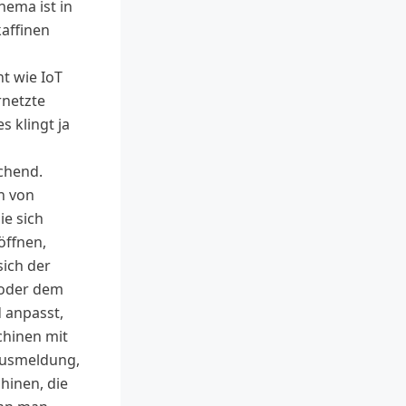
hema ist in
affinen
t wie IoT
rnetzte
s klingt ja
chend.
n von
ie sich
öffnen,
sich der
oder dem
 anpasst,
hinen mit
tusmeldung,
hinen, die