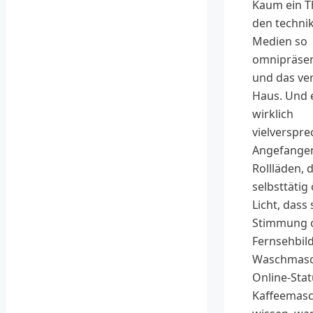
Kaum ein T
den technik
Medien so
omnipräsen
und das ve
Haus. Und e
wirklich
vielverspre
Angefange
Rollläden, d
selbsttätig 
Licht, dass 
Stimmung 
Fernsehbild
Waschmasc
Online-Sta
Kaffeemasc