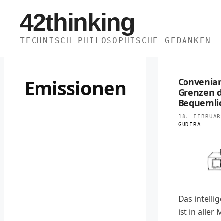
Zum
42thinking
Inhalt
springen
TECHNISCH-PHILOSOPHISCHE GEDANKEN
Emissionen
Convenian
Grenzen 
Bequemli
18. FEBRUAR
GUDERA
Das intelli
ist in aller