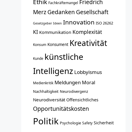
Ethik
Friedrich
Fachkräftemangel
Merz
Gedanken
Gesellschaft
Innovation
ISO 26262
Gesetzgeber
Ideen
KI
Komplexität
Kommunikation
Kreativität
Konsument
Konsum
künstliche
Kunde
Intelligenz
Lobbyismus
Meldungen
Moral
Medienkritik
Nachhaltigkeit
Neurodivergenz
Neurodiversität
Offensichtliches
Opportunitätskosten
Politik
Sicherheit
Psychologie
Safety