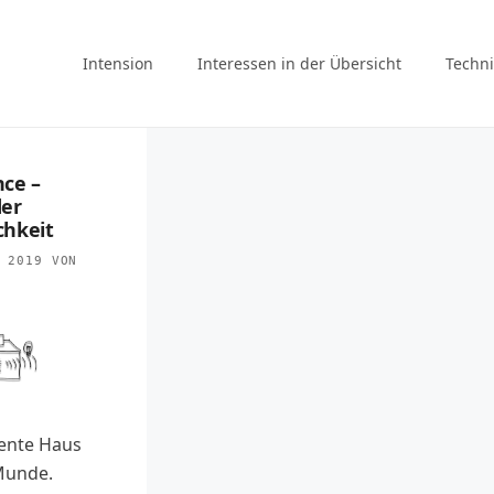
Intension
Interessen in der Übersicht
Techni
ce –
der
chkeit
 2019
VON
gente Haus
 Munde.