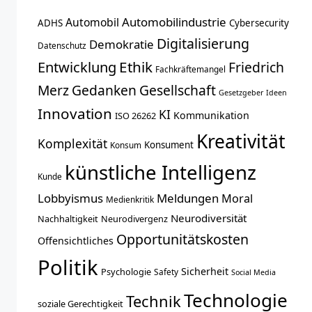
Automobilindustrie
Automobil
ADHS
Cybersecurity
Digitalisierung
Demokratie
Datenschutz
Entwicklung
Ethik
Friedrich
Fachkräftemangel
Merz
Gedanken
Gesellschaft
Gesetzgeber
Ideen
Innovation
KI
Kommunikation
ISO 26262
Kreativität
Komplexität
Konsument
Konsum
künstliche Intelligenz
Kunde
Lobbyismus
Meldungen
Moral
Medienkritik
Neurodiversität
Nachhaltigkeit
Neurodivergenz
Opportunitätskosten
Offensichtliches
Politik
Sicherheit
Psychologie
Safety
Social Media
Technologie
Technik
soziale Gerechtigkeit