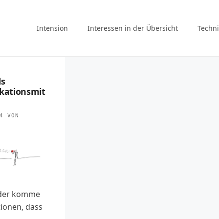
Intension
Interessen in der Übersicht
Techni
ls
ationsmit
4
VON
der komme
tionen, dass