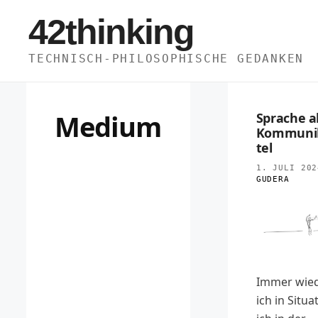
Zum
42thinking
Inhalt
springen
TECHNISCH-PHILOSOPHISCHE GEDANKEN
Medium
Sprache a
Kommunik
tel
1. JULI 202
GUDERA
Immer wie
ich in Situa