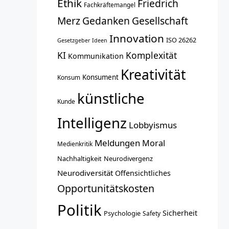
Ethik
Friedrich
Fachkräftemangel
Merz
Gedanken
Gesellschaft
Innovation
ISO 26262
Gesetzgeber
Ideen
KI
Komplexität
Kommunikation
Kreativität
Konsument
Konsum
künstliche
Kunde
Intelligenz
Lobbyismus
Meldungen
Moral
Medienkritik
Nachhaltigkeit
Neurodivergenz
Neurodiversität
Offensichtliches
Opportunitätskosten
Politik
Sicherheit
Psychologie
Safety