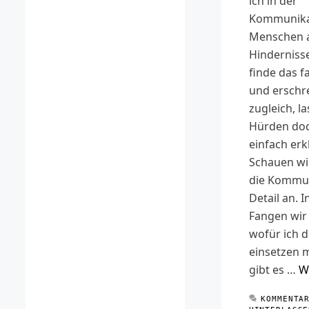
ich in der
Kommunika
Menschen 
Hindernisse
finde das f
und erschr
zugleich, la
Hürden doc
einfach erk
Schauen wi
die Kommun
Detail an. 
Fangen wir
wofür ich d
einsetzen 
gibt es …
W
KOMMENTA