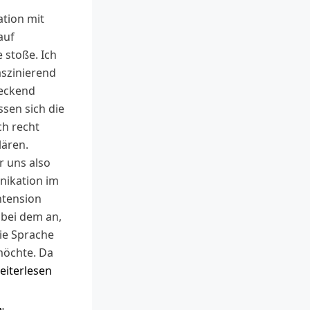
tion mit
auf
 stoße. Ich
aszinierend
eckend
ssen sich die
h recht
lären.
r uns also
ikation im
Intension
 bei dem an,
ie Sprache
möchte. Da
eiterlesen
R