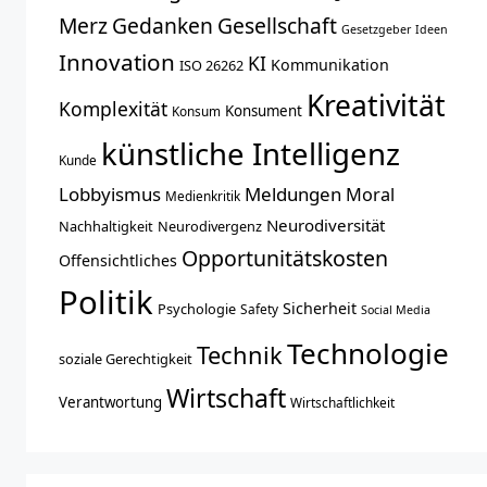
Merz
Gedanken
Gesellschaft
Gesetzgeber
Ideen
Innovation
KI
Kommunikation
ISO 26262
Kreativität
Komplexität
Konsument
Konsum
künstliche Intelligenz
Kunde
Lobbyismus
Meldungen
Moral
Medienkritik
Neurodiversität
Nachhaltigkeit
Neurodivergenz
Opportunitätskosten
Offensichtliches
Politik
Sicherheit
Psychologie
Safety
Social Media
Technologie
Technik
soziale Gerechtigkeit
Wirtschaft
Verantwortung
Wirtschaftlichkeit