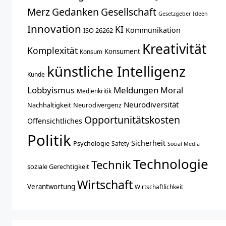
Merz
Gedanken
Gesellschaft
Gesetzgeber
Ideen
Innovation
KI
Kommunikation
ISO 26262
Kreativität
Komplexität
Konsument
Konsum
künstliche Intelligenz
Kunde
Lobbyismus
Meldungen
Moral
Medienkritik
Neurodiversität
Nachhaltigkeit
Neurodivergenz
Opportunitätskosten
Offensichtliches
Politik
Sicherheit
Psychologie
Safety
Social Media
Technologie
Technik
soziale Gerechtigkeit
Wirtschaft
Verantwortung
Wirtschaftlichkeit