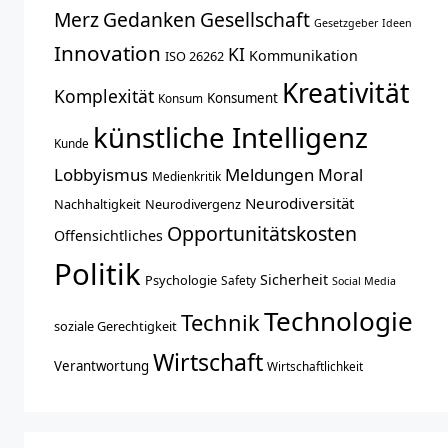
Merz
Gedanken
Gesellschaft
Gesetzgeber
Ideen
Innovation
KI
Kommunikation
ISO 26262
Kreativität
Komplexität
Konsument
Konsum
künstliche Intelligenz
Kunde
Lobbyismus
Meldungen
Moral
Medienkritik
Neurodiversität
Nachhaltigkeit
Neurodivergenz
Opportunitätskosten
Offensichtliches
Politik
Sicherheit
Psychologie
Safety
Social Media
Technologie
Technik
soziale Gerechtigkeit
Wirtschaft
Verantwortung
Wirtschaftlichkeit