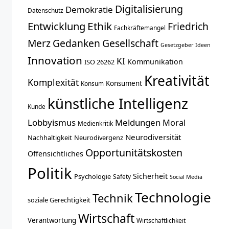
Digitalisierung
Demokratie
Datenschutz
Entwicklung
Ethik
Friedrich
Fachkräftemangel
Merz
Gedanken
Gesellschaft
Gesetzgeber
Ideen
Innovation
KI
Kommunikation
ISO 26262
Kreativität
Komplexität
Konsument
Konsum
künstliche Intelligenz
Kunde
Lobbyismus
Meldungen
Moral
Medienkritik
Neurodiversität
Nachhaltigkeit
Neurodivergenz
Opportunitätskosten
Offensichtliches
Politik
Sicherheit
Psychologie
Safety
Social Media
Technologie
Technik
soziale Gerechtigkeit
Wirtschaft
Verantwortung
Wirtschaftlichkeit