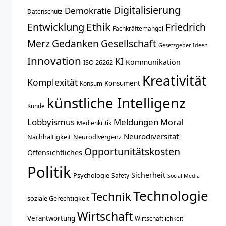
Digitalisierung
Demokratie
Datenschutz
Entwicklung
Ethik
Friedrich
Fachkräftemangel
Merz
Gedanken
Gesellschaft
Gesetzgeber
Ideen
Innovation
KI
Kommunikation
ISO 26262
Kreativität
Komplexität
Konsument
Konsum
künstliche Intelligenz
Kunde
Lobbyismus
Meldungen
Moral
Medienkritik
Neurodiversität
Nachhaltigkeit
Neurodivergenz
Opportunitätskosten
Offensichtliches
Politik
Sicherheit
Psychologie
Safety
Social Media
Technologie
Technik
soziale Gerechtigkeit
Wirtschaft
Verantwortung
Wirtschaftlichkeit