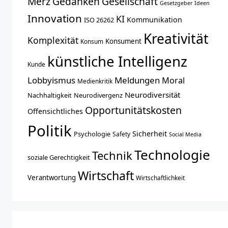
Merz
Gedanken
Gesellschaft
Gesetzgeber
Ideen
Innovation
KI
Kommunikation
ISO 26262
Kreativität
Komplexität
Konsument
Konsum
künstliche Intelligenz
Kunde
Lobbyismus
Meldungen
Moral
Medienkritik
Neurodiversität
Nachhaltigkeit
Neurodivergenz
Opportunitätskosten
Offensichtliches
Politik
Sicherheit
Psychologie
Safety
Social Media
Technologie
Technik
soziale Gerechtigkeit
Wirtschaft
Verantwortung
Wirtschaftlichkeit