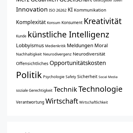
Gesetzgeber
Ideen
Innovation
KI
Kommunikation
ISO 26262
Kreativität
Komplexität
Konsument
Konsum
künstliche Intelligenz
Kunde
Lobbyismus
Meldungen
Moral
Medienkritik
Neurodiversität
Nachhaltigkeit
Neurodivergenz
Opportunitätskosten
Offensichtliches
Politik
Sicherheit
Psychologie
Safety
Social Media
Technologie
Technik
soziale Gerechtigkeit
Wirtschaft
Verantwortung
Wirtschaftlichkeit