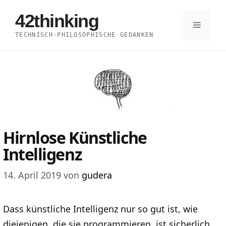
Zum
42thinking
Inhalt
Menü
TECHNISCH-PHILOSOPHISCHE GEDANKEN
springen
Hirnlose Künstliche
Intelligenz
14. April 2019
von
gudera
Dass künstliche Intelligenz nur so gut ist, wie
diejenigen, die sie programmieren, ist sicherlich