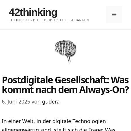
Zum
42thinking
Inhalt
Menü
TECHNISCH-PHILOSOPHISCHE GEDANKEN
springen
Postdigitale Gesellschaft: Was
kommt nach dem Always-On?
6. Juni 2025
von
gudera
In einer Welt, in der digitale Technologien
allgegenwärtig sind, stellt sich die Frage: Was