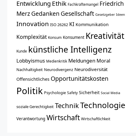
Entwicklung
Ethik
Friedrich
Fachkräftemangel
Merz
Gedanken
Gesellschaft
Gesetzgeber
Ideen
Innovation
KI
Kommunikation
ISO 26262
Kreativität
Komplexität
Konsument
Konsum
künstliche Intelligenz
Kunde
Lobbyismus
Meldungen
Moral
Medienkritik
Neurodiversität
Nachhaltigkeit
Neurodivergenz
Opportunitätskosten
Offensichtliches
Politik
Sicherheit
Psychologie
Safety
Social Media
Technologie
Technik
soziale Gerechtigkeit
Wirtschaft
Verantwortung
Wirtschaftlichkeit