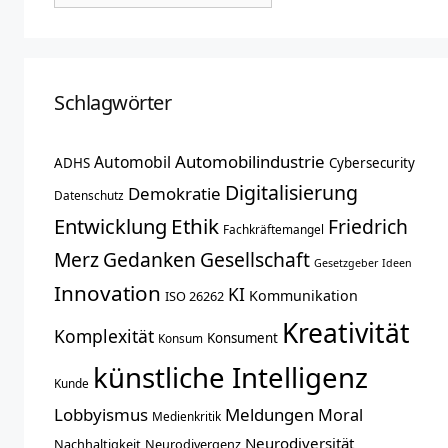
Schlagwörter
Automobilindustrie
Automobil
ADHS
Cybersecurity
Digitalisierung
Demokratie
Datenschutz
Entwicklung
Ethik
Friedrich
Fachkräftemangel
Merz
Gedanken
Gesellschaft
Gesetzgeber
Ideen
Innovation
KI
Kommunikation
ISO 26262
Kreativität
Komplexität
Konsument
Konsum
künstliche Intelligenz
Kunde
Lobbyismus
Meldungen
Moral
Medienkritik
Neurodiversität
Nachhaltigkeit
Neurodivergenz