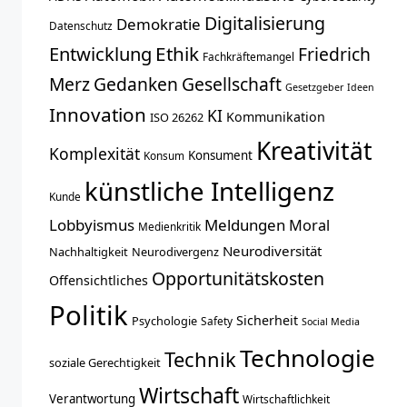
Digitalisierung
Demokratie
Datenschutz
Entwicklung
Ethik
Friedrich
Fachkräftemangel
Merz
Gedanken
Gesellschaft
Gesetzgeber
Ideen
Innovation
KI
Kommunikation
ISO 26262
Kreativität
Komplexität
Konsument
Konsum
künstliche Intelligenz
Kunde
Lobbyismus
Meldungen
Moral
Medienkritik
Neurodiversität
Nachhaltigkeit
Neurodivergenz
Opportunitätskosten
Offensichtliches
Politik
Sicherheit
Psychologie
Safety
Social Media
Technologie
Technik
soziale Gerechtigkeit
Wirtschaft
Verantwortung
Wirtschaftlichkeit