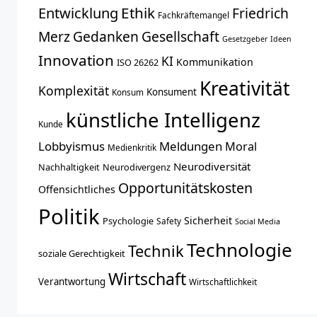
Entwicklung
Ethik
Friedrich
Fachkräftemangel
Merz
Gedanken
Gesellschaft
Gesetzgeber
Ideen
Innovation
KI
Kommunikation
ISO 26262
Kreativität
Komplexität
Konsument
Konsum
künstliche Intelligenz
Kunde
Lobbyismus
Meldungen
Moral
Medienkritik
Neurodiversität
Nachhaltigkeit
Neurodivergenz
Opportunitätskosten
Offensichtliches
Politik
Sicherheit
Psychologie
Safety
Social Media
Technologie
Technik
soziale Gerechtigkeit
Wirtschaft
Verantwortung
Wirtschaftlichkeit