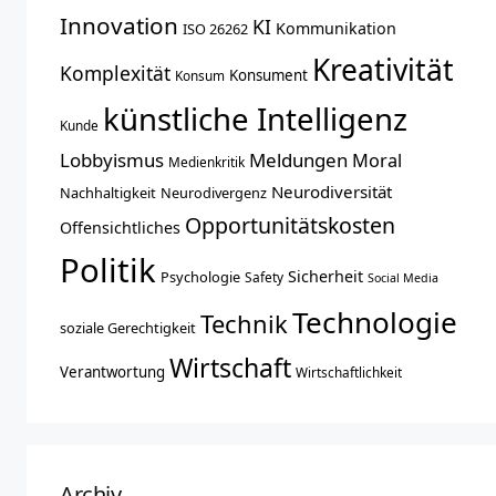
Innovation
KI
Kommunikation
ISO 26262
Kreativität
Komplexität
Konsument
Konsum
künstliche Intelligenz
Kunde
Lobbyismus
Meldungen
Moral
Medienkritik
Neurodiversität
Nachhaltigkeit
Neurodivergenz
Opportunitätskosten
Offensichtliches
Politik
Sicherheit
Psychologie
Safety
Social Media
Technologie
Technik
soziale Gerechtigkeit
Wirtschaft
Verantwortung
Wirtschaftlichkeit
Archiv