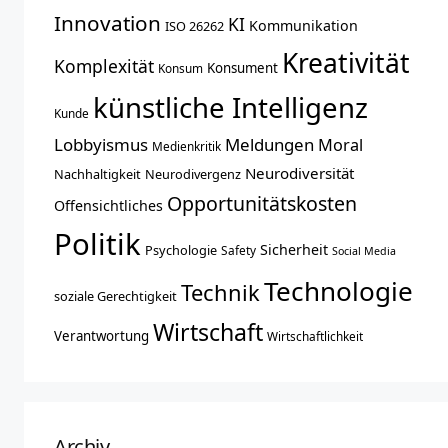
Innovation
KI
Kommunikation
ISO 26262
Kreativität
Komplexität
Konsument
Konsum
künstliche Intelligenz
Kunde
Lobbyismus
Meldungen
Moral
Medienkritik
Neurodiversität
Nachhaltigkeit
Neurodivergenz
Opportunitätskosten
Offensichtliches
Politik
Sicherheit
Psychologie
Safety
Social Media
Technologie
Technik
soziale Gerechtigkeit
Wirtschaft
Verantwortung
Wirtschaftlichkeit
Archiv