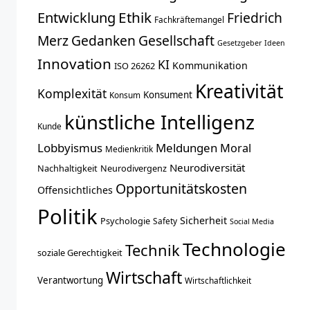
Entwicklung
Ethik
Friedrich
Fachkräftemangel
Merz
Gedanken
Gesellschaft
Gesetzgeber
Ideen
Innovation
KI
Kommunikation
ISO 26262
Kreativität
Komplexität
Konsument
Konsum
künstliche Intelligenz
Kunde
Lobbyismus
Meldungen
Moral
Medienkritik
Neurodiversität
Nachhaltigkeit
Neurodivergenz
Opportunitätskosten
Offensichtliches
Politik
Sicherheit
Psychologie
Safety
Social Media
Technologie
Technik
soziale Gerechtigkeit
Wirtschaft
Verantwortung
Wirtschaftlichkeit