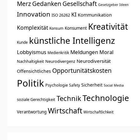
Merz
Gedanken
Gesellschaft
Gesetzgeber
Ideen
Innovation
KI
Kommunikation
ISO 26262
Kreativität
Komplexität
Konsument
Konsum
künstliche Intelligenz
Kunde
Lobbyismus
Meldungen
Moral
Medienkritik
Neurodiversität
Nachhaltigkeit
Neurodivergenz
Opportunitätskosten
Offensichtliches
Politik
Sicherheit
Psychologie
Safety
Social Media
Technologie
Technik
soziale Gerechtigkeit
Wirtschaft
Verantwortung
Wirtschaftlichkeit