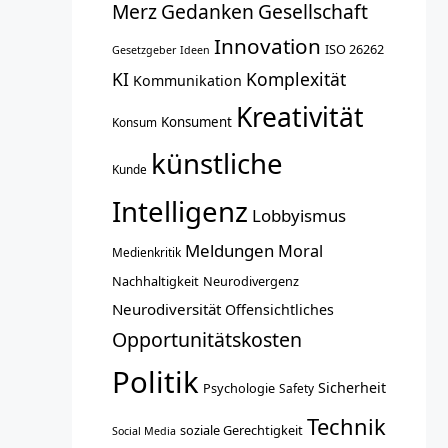
Merz
Gedanken
Gesellschaft
Innovation
ISO 26262
Gesetzgeber
Ideen
KI
Komplexität
Kommunikation
Kreativität
Konsument
Konsum
künstliche
Kunde
Intelligenz
Lobbyismus
Meldungen
Moral
Medienkritik
Nachhaltigkeit
Neurodivergenz
Neurodiversität
Offensichtliches
Opportunitätskosten
Politik
Sicherheit
Psychologie
Safety
Technik
soziale Gerechtigkeit
Social Media