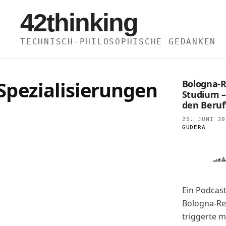
Zum
42thinking
Inhalt
springen
TECHNISCH-PHILOSOPHISCHE GEDANKEN
Spezialisierungen
Bologna-
Studium – 
den Beruf
25. JUNI 20
GUDERA
Ein Podcast
Bologna-R
triggerte m