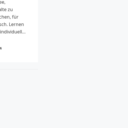
ee,
lte zu
chen, für
sch. Lernen
individuell…
R
N