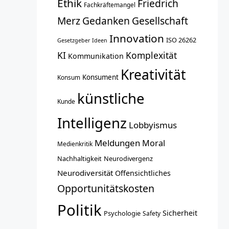
Ethik
Friedrich
Fachkräftemangel
Merz
Gedanken
Gesellschaft
Innovation
ISO 26262
Gesetzgeber
Ideen
KI
Komplexität
Kommunikation
Kreativität
Konsument
Konsum
künstliche
Kunde
Intelligenz
Lobbyismus
Meldungen
Moral
Medienkritik
Nachhaltigkeit
Neurodivergenz
Neurodiversität
Offensichtliches
Opportunitätskosten
Politik
Sicherheit
Psychologie
Safety