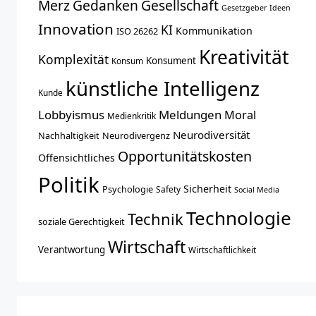
Merz
Gedanken
Gesellschaft
Gesetzgeber
Ideen
Innovation
KI
Kommunikation
ISO 26262
Kreativität
Komplexität
Konsument
Konsum
künstliche Intelligenz
Kunde
Lobbyismus
Meldungen
Moral
Medienkritik
Neurodiversität
Nachhaltigkeit
Neurodivergenz
Opportunitätskosten
Offensichtliches
Politik
Sicherheit
Psychologie
Safety
Social Media
Technologie
Technik
soziale Gerechtigkeit
Wirtschaft
Verantwortung
Wirtschaftlichkeit