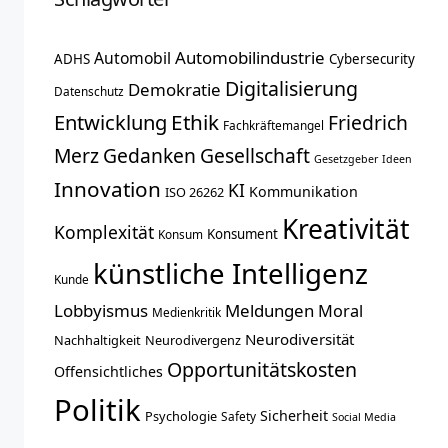
Automobilindustrie
Automobil
ADHS
Cybersecurity
Digitalisierung
Demokratie
Datenschutz
Entwicklung
Ethik
Friedrich
Fachkräftemangel
Merz
Gedanken
Gesellschaft
Gesetzgeber
Ideen
Innovation
KI
Kommunikation
ISO 26262
Kreativität
Komplexität
Konsument
Konsum
künstliche Intelligenz
Kunde
Lobbyismus
Meldungen
Moral
Medienkritik
Neurodiversität
Nachhaltigkeit
Neurodivergenz
Opportunitätskosten
Offensichtliches
Politik
Sicherheit
Psychologie
Safety
Social Media