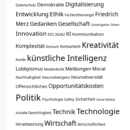
Digitalisierung
Demokratie
Datenschutz
Entwicklung
Ethik
Friedrich
Fachkräftemangel
Merz
Gedanken
Gesellschaft
Gesetzgeber
Ideen
Innovation
KI
Kommunikation
ISO 26262
Kreativität
Komplexität
Konsument
Konsum
künstliche Intelligenz
Kunde
Lobbyismus
Meldungen
Moral
Medienkritik
Neurodiversität
Nachhaltigkeit
Neurodivergenz
Opportunitätskosten
Offensichtliches
Politik
Sicherheit
Psychologie
Safety
Social Media
Technologie
Technik
soziale Gerechtigkeit
Wirtschaft
Verantwortung
Wirtschaftlichkeit